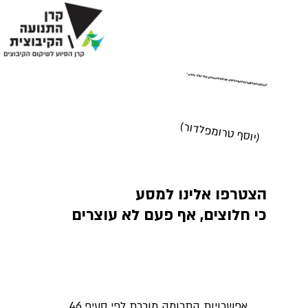
"במקום בו תחרוש המחרשה היהודית את התלם האחרון, שם יעבור גבולנו."
(יוסף טרומפלדור)
הצטרפו אלינו למסע
כי חלוצים, אף פעם לא עוצרים
אפשרויות התרומה מוכרת לפי סעיף 46